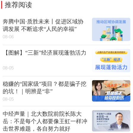
推荐阅读
奔腾中国·质胜未来丨促进区域协
调发展 不断追求“人民的幸福”
08-06
【图解】“三新”经济展现蓬勃活力
08-05
稳赚的“国家级”项目？都是骗子挖
的坑！｜明辨是“非”
08-05
中经声量｜北大数院前院长陈大
岳：不是每个人都要像王虹一样冲
击世界难题，各自努力就好