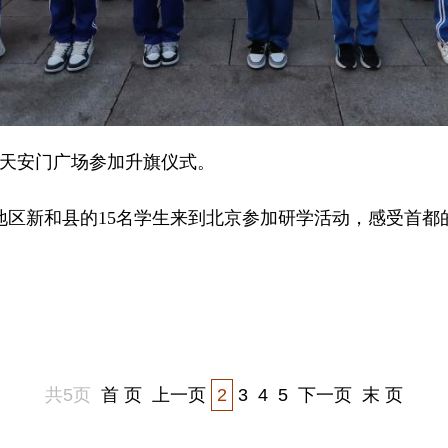
京天安门广场参加升旗仪式。
地区新和县的15名学生来到北京参加研学活动，感受首都
共5页
首 页
上一页
2
3
4
5
下一页
末 页