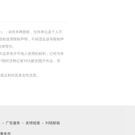
的除外）；未经本网授权，任何单位及个人不
授权使用限制声明，不得违反该等限制声
法律责任。
等图片作品享有许可他人使用的权利；已经与本
中国经济网记者XXX摄'的图片作品，否
其观点和对其真实性负责。
约
－
广告服务
－
友情链接
－
纠错邮箱
事务所