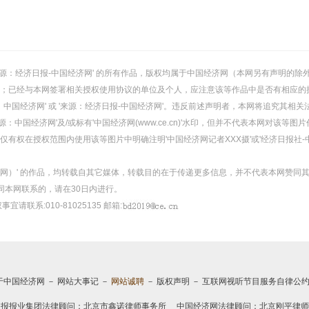
或 '来源：经济日报-中国经济网' 的所有作品，版权均属于中国经济网（本网另有声明
；已经与本网签署相关授权使用协议的单位及个人，应注意该等作品中是否有相应的
：中国经济网' 或 '来源：经济日报-中国经济网'。违反前述声明者，本网将追究其相关
：中国经济网'及/或标有'中国经济网(www.ce.cn)'水印，但并不代表本网对该
有权在授权范围内使用该等图片中明确注明'中国经济网记者XXX摄'或'经济日报社-
经济网）' 的作品，均转载自其它媒体，转载目的在于传递更多信息，并不代表本网赞同
同本网联系的，请在30日内进行。
事宜请联系:010-81025135 邮箱:
于中国经济网
－
网站大事记
－
网站诚聘
－
版权声明
－
互联网视听节目服务自律公
日报报业集团法律顾问：
北京市鑫诺律师事务所
中国经济网法律顾问：北京刚平律师