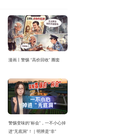
漫画丨警惕 “高价回收” 圈套
警惕变味的“标会”，一不小心掉
进“无底洞”！｜明辨是“非”