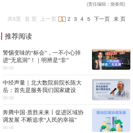
(责任编辑：饶春雨)
共5页
首 页
上一页
1
2
3
4
5
下一页
末 页
推荐阅读
警惕变味的“标会”，一不小心掉
进“无底洞”！｜明辨是“非”
08-06
中经声量｜北大数院前院长陈大
岳：首先是服务我们国家建设
08-06
奔腾中国·质胜未来丨促进区域协
调发展 不断追求“人民的幸福”
08-06