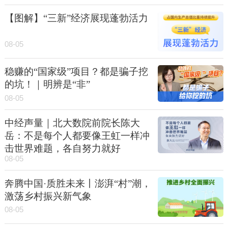
【图解】“三新”经济展现蓬勃活力
08-05
稳赚的“国家级”项目？都是骗子挖
的坑！｜明辨是“非”
08-05
中经声量｜北大数院前院长陈大
岳：不是每个人都要像王虹一样冲
击世界难题，各自努力就好
08-05
奔腾中国·质胜未来丨澎湃“村”潮，
激荡乡村振兴新气象
08-05