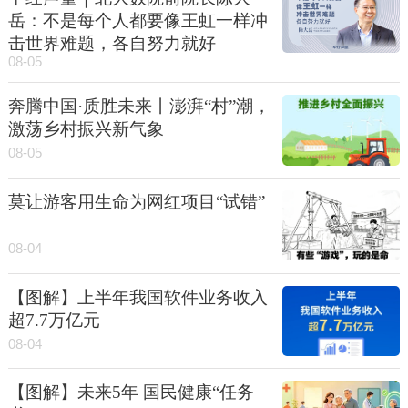
岳：不是每个人都要像王虹一样冲
击世界难题，各自努力就好
08-05
奔腾中国·质胜未来丨澎湃“村”潮，
激荡乡村振兴新气象
08-05
莫让游客用生命为网红项目“试错”
08-04
【图解】上半年我国软件业务收入
超7.7万亿元
08-04
【图解】未来5年 国民健康“任务