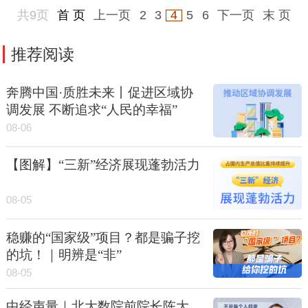
共9页
首 页
上一页
2
3
4
5
6
下一页
末 页
推荐阅读
奔腾中国·质胜未来丨促进区域协
调发展 不断追求“人民的幸福”
08-06
【图解】“三新”经济展现蓬勃活力
08-05
稳赚的“国家级”项目？都是骗子挖
的坑！｜明辨是“非”
08-05
中经声量｜北大数院前院长陈大