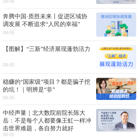
08-06
奔腾中国·质胜未来丨促进区域协
调发展 不断追求“人民的幸福”
08-06
【图解】“三新”经济展现蓬勃活力
08-05
稳赚的“国家级”项目？都是骗子挖
的坑！｜明辨是“非”
08-05
中经声量｜北大数院前院长陈大
岳：不是每个人都要像王虹一样冲
击世界难题，各自努力就好
08-05