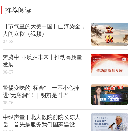
推荐阅读
【节气里的大美中国】山河染金，
人间立秋（视频）
07-23
奔腾中国·质胜未来丨推动高质量
发展
08-07
警惕变味的“标会”，一不小心掉
进“无底洞”！｜明辨是“非”
08-06
中经声量｜北大数院前院长陈大
岳：首先是服务我们国家建设