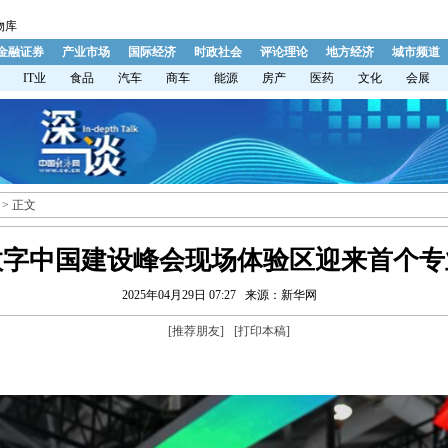
物库
金融证券
产业市场
国际经济
时政社会
评论理论
地方经济
城市频道
IT业
食品
汽车
商车
能源
房产
医药
文化
会展
> 正文
数字中国建设峰会现场体验区迎来首个专
2025年04月29日 07:27
来源：新华网
[
推荐朋友
]
[
打印本稿
]