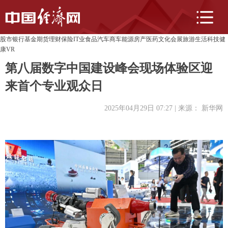
股市
银行
基金
期货
理财
保险
IT业
食品
汽车
商车
能源
房产
医药
文化
会展
旅游
生活
科技
健
康
VR
第八届数字中国建设峰会现场体验区迎
来首个专业观众日
2025年04月29日 07:27
| 来源：
新华网