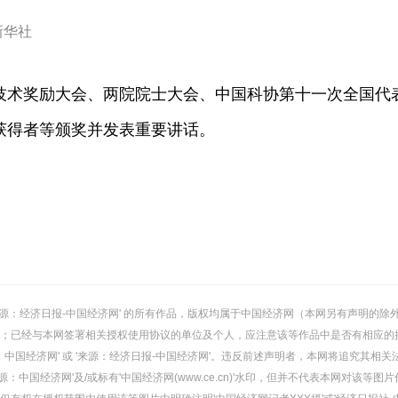
新华社
技术奖励大会、两院院士大会、中国科协第十一次全国代
获得者等颁奖并发表重要讲话。
或 '来源：经济日报-中国经济网' 的所有作品，版权均属于中国经济网（本网另有声明
；已经与本网签署相关授权使用协议的单位及个人，应注意该等作品中是否有相应的
：中国经济网' 或 '来源：经济日报-中国经济网'。违反前述声明者，本网将追究其相关
：中国经济网'及/或标有'中国经济网(www.ce.cn)'水印，但并不代表本网对该