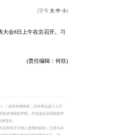
[字号
大
中
小
]
表大会8日上午在京召开。习
(责任编辑：何欣)
的除外）；未经本网授权，任何单位及个人不
授权使用限制声明，不得违反该等限制声
法律责任。
等图片作品享有许可他人使用的权利；已经与本