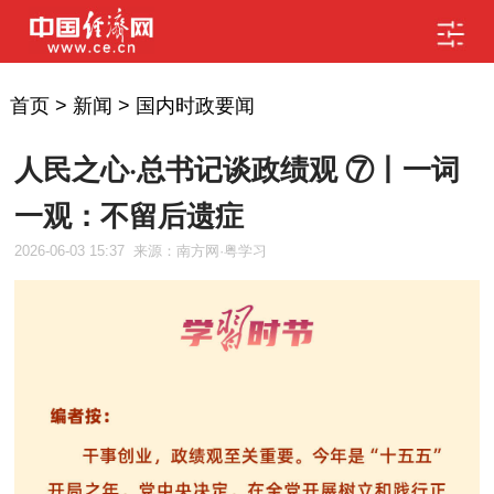
首页
>
新闻
>
国内时政要闻
人民之心·总书记谈政绩观 ⑦丨一词
一观：不留后遗症
2026-06-03 15:37
来源：南方网·粤学习