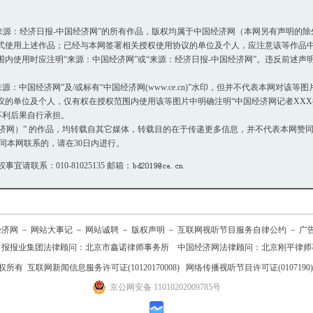
或“来源：经济日报-中国经济网”的所有作品，版权均属于中国经济网（本网另有声明的
使用上述作品；已经与本网签署相关授权使用协议的单位及个人，应注意该等作品中
使用时应注明“来源：中国经济网”或“来源：经济日报-中国经济网”。违反前述声
：中国经济网”及/或标有“中国经济网(www.ce.cn)”水印，但并不代表本网对该
单位及个人，仅有权在授权范围内使用该等图片中明确注明“中国经济网记者XXX摄
不利后果自行承担。
国经济网）” 的作品，均转载自其它媒体，转载目的在于传递更多信息，并不代表本网赞
同本网联系的，请在30日内进行。
权事宜请联系：010-81025135 邮箱：
经济网
－
网站大事记
－
网站诚聘
－
版权声明
－
互联网视听节目服务自律公约
－
广
日报报业集团法律顾问：
北京市鑫诺律师事务所
中国经济网法律顾问：北京刚平律师
权所有
互联网新闻信息服务许可证(10120170008)
网络传播视听节目许可证(0107190)
京公网安备 11010202009785号