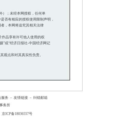
除外）；未经本网授权，任何单
是否有相应的授权使用限制声明，
明者，本网将追究其相关法律
等图片作品享有许可他人使用的权
”或“经济日报社-中国经济网记
同其观点和对其真实性负责。
告服务
－
友情链接
－
纠错邮箱
事务所
京ICP备18036557号