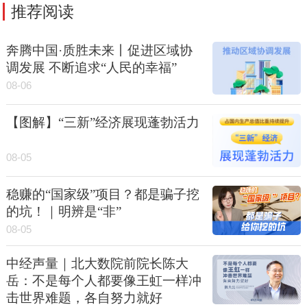
推荐阅读
奔腾中国·质胜未来丨促进区域协
调发展 不断追求“人民的幸福”
08-06
【图解】“三新”经济展现蓬勃活力
08-05
稳赚的“国家级”项目？都是骗子挖
的坑！｜明辨是“非”
08-05
中经声量｜北大数院前院长陈大
岳：不是每个人都要像王虹一样冲
击世界难题，各自努力就好