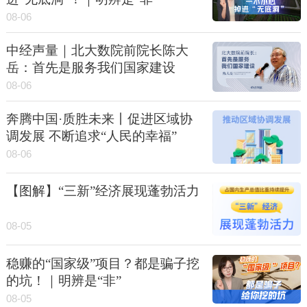
08-06
中经声量｜北大数院前院长陈大
岳：首先是服务我们国家建设
08-06
奔腾中国·质胜未来丨促进区域协
调发展 不断追求“人民的幸福”
08-06
【图解】“三新”经济展现蓬勃活力
08-05
稳赚的“国家级”项目？都是骗子挖
的坑！｜明辨是“非”
08-05