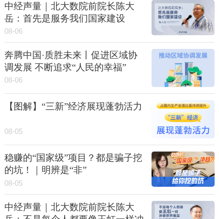
中经声量｜北大数院前院长陈大
岳：首先是服务我们国家建设
08-06
奔腾中国·质胜未来丨促进区域协
调发展 不断追求“人民的幸福”
08-06
【图解】“三新”经济展现蓬勃活力
08-05
稳赚的“国家级”项目？都是骗子挖
的坑！｜明辨是“非”
08-05
中经声量｜北大数院前院长陈大