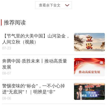
查看余下全文
推荐阅读
【节气里的大美中国】山河染金，
人间立秋（视频）
07-23
奔腾中国·质胜未来丨推动高质量
发展
08-07
警惕变味的“标会”，一不小心掉
进“无底洞”！｜明辨是“非”
08-06