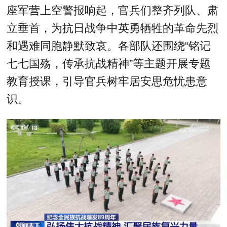
座军营上空警报响起，官兵们整齐列队、肃
立垂首，为抗日战争中英勇牺牲的革命先烈
和遇难同胞静默致哀。各部队还围绕“铭记
七七国殇，传承抗战精神”等主题开展专题
教育授课，引导官兵树牢居安思危忧患意
识。