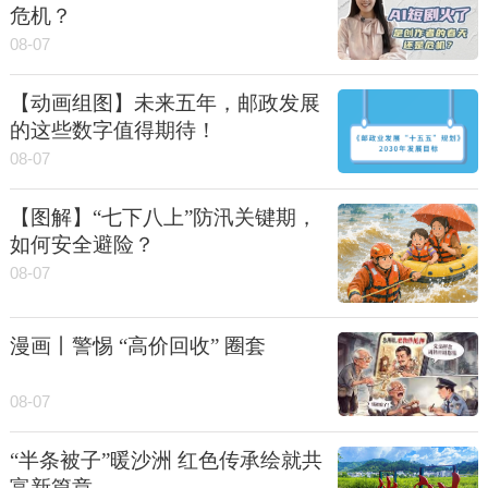
危机？
08-07
【动画组图】未来五年，邮政发展
的这些数字值得期待！
08-07
【图解】“七下八上”防汛关键期，
如何安全避险？
08-07
漫画丨警惕 “高价回收” 圈套
08-07
“半条被子”暖沙洲 红色传承绘就共
富新篇章