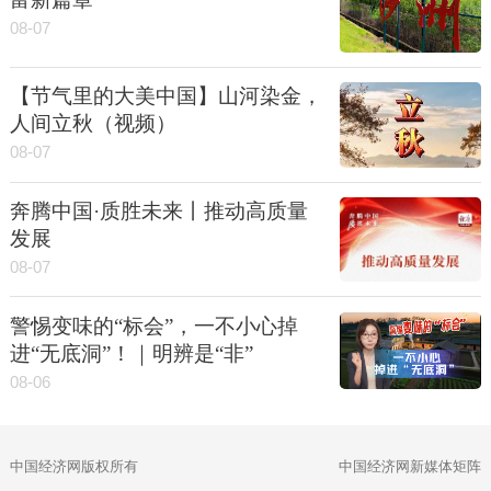
08-07
【节气里的大美中国】山河染金，
人间立秋（视频）
08-07
奔腾中国·质胜未来丨推动高质量
发展
08-07
警惕变味的“标会”，一不小心掉
进“无底洞”！｜明辨是“非”
08-06
中国经济网版权所有
中国经济网新媒体矩阵