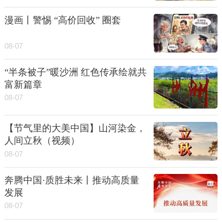
漫画丨警惕 “高价回收” 圈套
08-07
“半条被子”暖沙洲 红色传承绘就共
富新篇章
08-07
【节气里的大美中国】山河染金，
人间立秋（视频）
08-07
奔腾中国·质胜未来丨推动高质量
发展
08-07