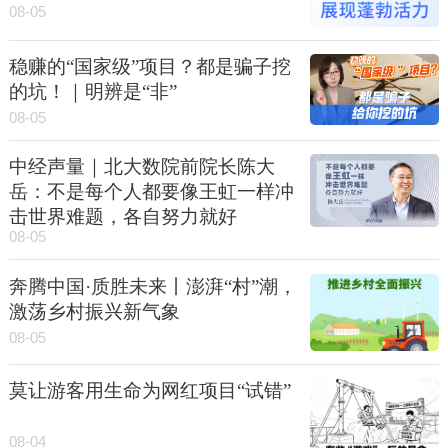
08-05
稳赚的“国家级”项目？都是骗子挖
的坑！｜明辨是“非”
08-05
中经声量｜北大数院前院长陈大
岳：不是每个人都要像王虹一样冲
击世界难题，各自努力就好
08-05
奔腾中国·质胜未来丨澎湃“村”潮，
激荡乡村振兴新气象
08-05
莫让游客用生命为网红项目“试错”
08-04