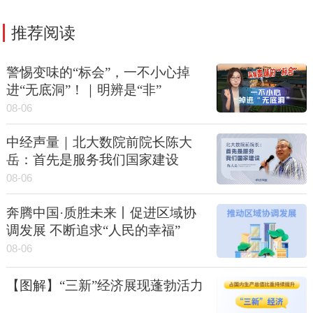
推荐阅读
警惕变味的“标会”，一不小心掉
进“无底洞”！｜明辨是“非”
08-06
中经声量｜北大数院前院长陈大
岳：首先是服务我们国家建设
08-06
奔腾中国·质胜未来丨促进区域协
调发展 不断追求“人民的幸福”
08-06
【图解】“三新”经济展现蓬勃活力