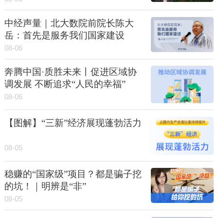
中经声量｜北大数院前院长陈大
岳：首先是服务我们国家建设
08-06
奔腾中国·质胜未来丨促进区域协
调发展 不断追求“人民的幸福”
08-06
【图解】“三新”经济展现蓬勃活力
08-05
稳赚的“国家级”项目？都是骗子挖
的坑！｜明辨是“非”
08-05