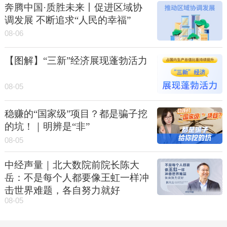
奔腾中国·质胜未来丨促进区域协
调发展 不断追求“人民的幸福”
08-06
【图解】“三新”经济展现蓬勃活力
08-05
稳赚的“国家级”项目？都是骗子挖
的坑！｜明辨是“非”
08-05
中经声量｜北大数院前院长陈大
岳：不是每个人都要像王虹一样冲
击世界难题，各自努力就好
08-05