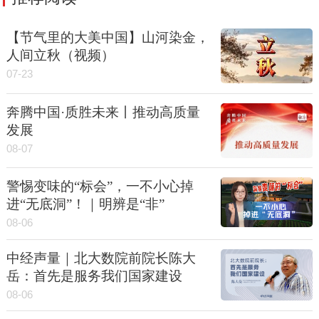
【节气里的大美中国】山河染金，
人间立秋（视频）
07-23
奔腾中国·质胜未来丨推动高质量
发展
08-07
警惕变味的“标会”，一不小心掉
进“无底洞”！｜明辨是“非”
08-06
中经声量｜北大数院前院长陈大
岳：首先是服务我们国家建设
08-06