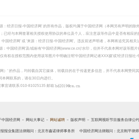
或 '来源：经济日报-中国经济网' 的所有作品，版权均属于中国经济网（本网另有声明
；已经与本网签署相关授权使用协议的单位及个人，应注意该等作品中是否有相应的
：中国经济网' 或 '来源：经济日报-中国经济网'。违反前述声明者，本网将追究其相关
：中国经济网'及/或标有'中国经济网(www.ce.cn)'水印，但并不代表本网对该
有权在授权范围内使用该等图片中明确注明'中国经济网记者XXX摄'或'经济日报社-
经济网）' 的作品，均转载自其它媒体，转载目的在于传递更多信息，并不代表本网赞同
同本网联系的，请在30日内进行。
事宜请联系:010-81025135 邮箱:
于中国经济网
－
网站大事记
－
网站诚聘
－
版权声明
－
互联网视听节目服务自律公
日报报业集团法律顾问：
北京市鑫诺律师事务所
中国经济网法律顾问：北京刚平律师