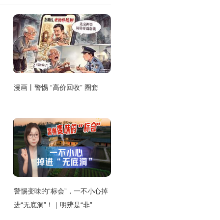
漫画丨警惕 “高价回收” 圈套
警惕变味的“标会”，一不小心掉
进“无底洞”！｜明辨是“非”