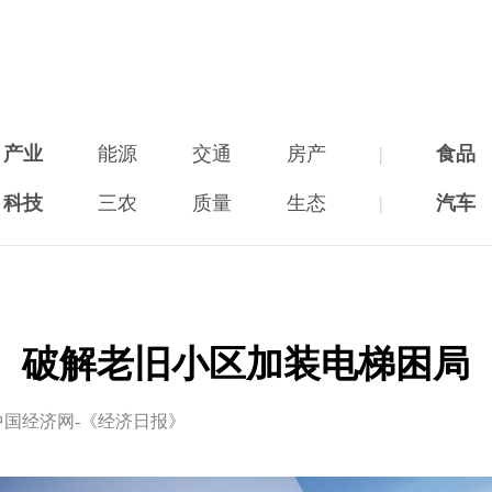
产业
能源
交通
房产
|
食品
科技
三农
质量
生态
|
汽车
破解老旧小区加装电梯困局
中国经济网-《经济日报》