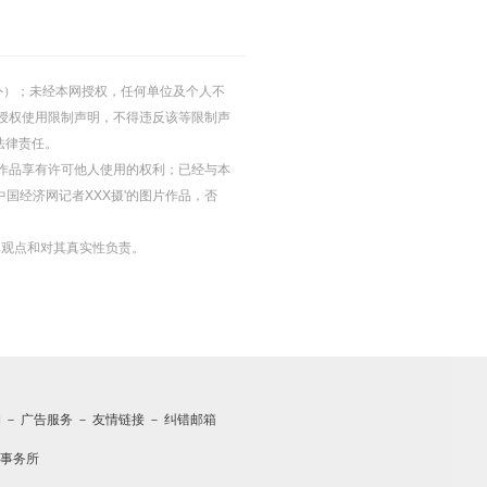
的除外）；未经本网授权，任何单位及个人不
授权使用限制声明，不得违反该等限制声
法律责任。
等图片作品享有许可他人使用的权利；已经与本
中国经济网记者XXX摄'的图片作品，否
其观点和对其真实性负责。
约
－
广告服务
－
友情链接
－
纠错邮箱
事务所