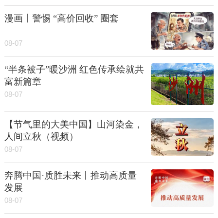
漫画丨警惕 “高价回收” 圈套
08-07
“半条被子”暖沙洲 红色传承绘就共
富新篇章
08-07
【节气里的大美中国】山河染金，
人间立秋（视频）
08-07
奔腾中国·质胜未来丨推动高质量
发展
08-07