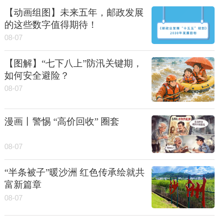
【动画组图】未来五年，邮政发展
的这些数字值得期待！
08-07
【图解】“七下八上”防汛关键期，
如何安全避险？
08-07
漫画丨警惕 “高价回收” 圈套
08-07
“半条被子”暖沙洲 红色传承绘就共
富新篇章
08-07