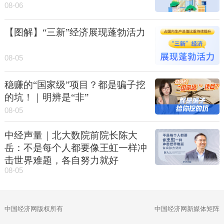
08-06
【图解】“三新”经济展现蓬勃活力
08-05
稳赚的“国家级”项目？都是骗子挖
的坑！｜明辨是“非”
08-05
中经声量｜北大数院前院长陈大
岳：不是每个人都要像王虹一样冲
击世界难题，各自努力就好
08-05
中国经济网版权所有
中国经济网新媒体矩阵