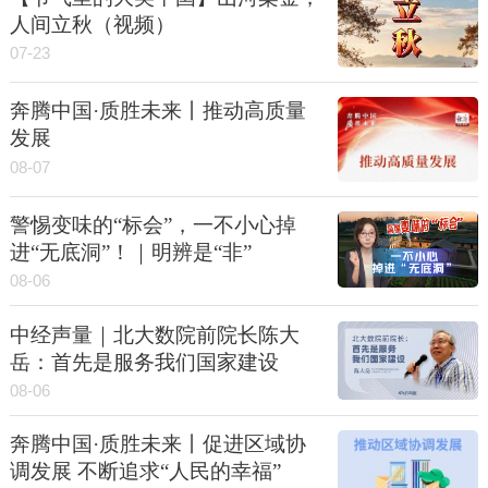
人间立秋（视频）
07-23
奔腾中国·质胜未来丨推动高质量
发展
08-07
警惕变味的“标会”，一不小心掉
进“无底洞”！｜明辨是“非”
08-06
中经声量｜北大数院前院长陈大
岳：首先是服务我们国家建设
08-06
奔腾中国·质胜未来丨促进区域协
调发展 不断追求“人民的幸福”