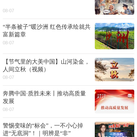
08-07
“半条被子”暖沙洲 红色传承绘就共
富新篇章
08-07
【节气里的大美中国】山河染金，
人间立秋（视频）
08-07
奔腾中国·质胜未来丨推动高质量
发展
08-07
警惕变味的“标会”，一不小心掉
进“无底洞”！｜明辨是“非”