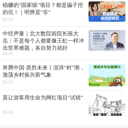
稳赚的“国家级”项目？都是骗子挖
的坑！｜明辨是“非”
08-05
中经声量｜北大数院前院长陈大
岳：不是每个人都要像王虹一样冲
击世界难题，各自努力就好
08-05
奔腾中国·质胜未来丨澎湃“村”潮，
激荡乡村振兴新气象
08-05
莫让游客用生命为网红项目“试错”
08-04