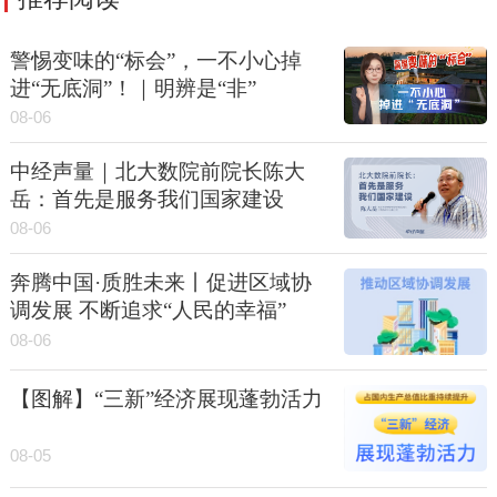
警惕变味的“标会”，一不小心掉
进“无底洞”！｜明辨是“非”
08-06
中经声量｜北大数院前院长陈大
岳：首先是服务我们国家建设
08-06
奔腾中国·质胜未来丨促进区域协
调发展 不断追求“人民的幸福”
08-06
【图解】“三新”经济展现蓬勃活力
08-05