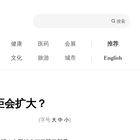
健康
医药
会展
|
推荐
文化
旅游
城市
|
English
距会扩大？
[字号
大
中
小
]