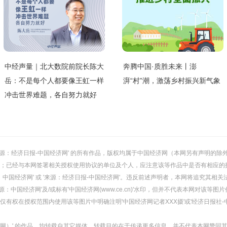
中经声量｜北大数院前院长陈大
奔腾中国·质胜未来丨澎
岳：不是每个人都要像王虹一样
湃“村”潮，激荡乡村振兴新气象
冲击世界难题，各自努力就好
或 '来源：经济日报-中国经济网' 的所有作品，版权均属于中国经济网（本网另有声明
；已经与本网签署相关授权使用协议的单位及个人，应注意该等作品中是否有相应的
：中国经济网' 或 '来源：经济日报-中国经济网'。违反前述声明者，本网将追究其相关
：中国经济网'及/或标有'中国经济网(www.ce.cn)'水印，但并不代表本网对该
有权在授权范围内使用该等图片中明确注明'中国经济网记者XXX摄'或'经济日报社-
经济网）' 的作品，均转载自其它媒体，转载目的在于传递更多信息，并不代表本网赞同