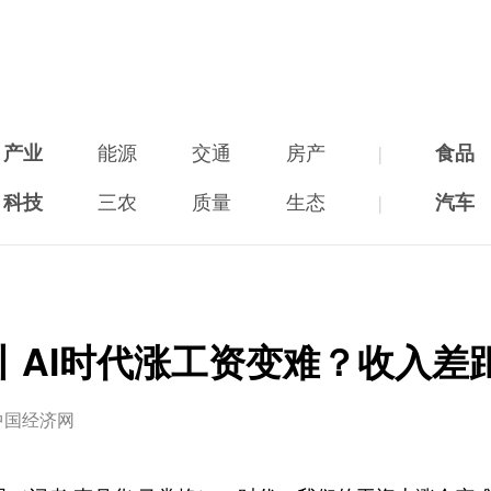
产业
能源
交通
房产
|
食品
科技
三农
质量
生态
|
汽车
丨AI时代涨工资变难？收入差
中国经济网