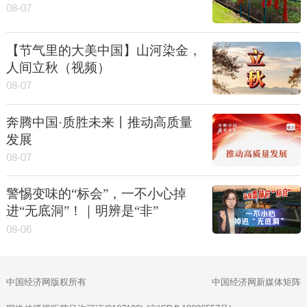
08-07
【节气里的大美中国】山河染金，
人间立秋（视频）
08-07
奔腾中国·质胜未来丨推动高质量
发展
08-07
警惕变味的“标会”，一不小心掉
进“无底洞”！｜明辨是“非”
08-06
中国经济网版权所有
中国经济网新媒体矩阵