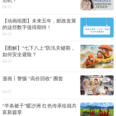
危机？
08-07
【动画组图】未来五年，邮政发展
的这些数字值得期待！
08-07
【图解】“七下八上”防汛关键期，
如何安全避险？
08-07
漫画丨警惕 “高价回收” 圈套
08-07
“半条被子”暖沙洲 红色传承绘就共
富新篇章