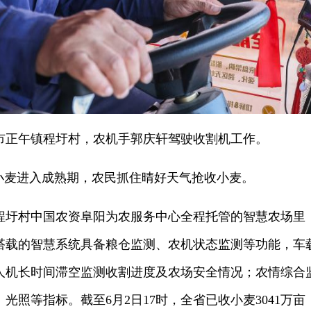
阳市正午镇程圩村，农机手郭庆轩驾驶收割机工作。
地小麦进入成熟期，农民抓住晴好天气抢收小麦。
程圩村中国农资阜阳为农服务中心全程托管的智慧农场里
搭载的智慧系统具备粮仓监测、农机状态监测等功能，车
人机长时间滞空监测收割进度及农场安全情况；农情综合
光照等指标。截至6月2日17时，全省已收小麦3041万