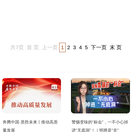
共7页
首 页
上一页
1
2
3
4
5
下一页
末 页
奔腾中国·质胜未来丨推动高质
警惕变味的“标会”，一不小心掉
量发展
进“无底洞”！｜明辨是“非”