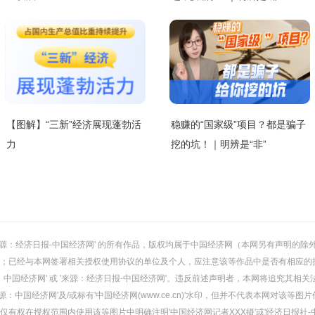
【图解】“三新”经济展现蓬勃活
稳赚的“国家级”项目？都是骗子
力
挖的坑！｜明辨是“非”
或 '来源：经济日报-中国经济网' 的所有作品，版权均属于中国经济网（本网另有声明
；已经与本网签署相关授权使用协议的单位及个人，应注意该等作品中是否有相应的
：中国经济网' 或 '来源：经济日报-中国经济网'。违反前述声明者，本网将追究其相关
：中国经济网'及/或标有'中国经济网(www.ce.cn)'水印，但并不代表本网对该
有权在授权范围内使用该等图片中明确注明'中国经济网记者XXX摄'或'经济日报社-