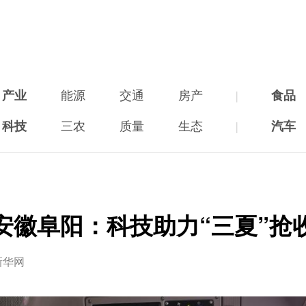
产业
能源
交通
房产
|
食品
科技
三农
质量
生态
|
汽车
安徽阜阳：科技助力“三夏”抢
新华网