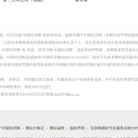
或 '来源：经济日报-中国经济网' 的所有作品，版权均属于中国经济网（本网另有声明
；已经与本网签署相关授权使用协议的单位及个人，应注意该等作品中是否有相应的
：中国经济网' 或 '来源：经济日报-中国经济网'。违反前述声明者，本网将追究其相关
：中国经济网'及/或标有'中国经济网(www.ce.cn)'水印，但并不代表本网对该
有权在授权范围内使用该等图片中明确注明'中国经济网记者XXX摄'或'经济日报社-
经济网）' 的作品，均转载自其它媒体，转载目的在于传递更多信息，并不代表本网赞同
同本网联系的，请在30日内进行。
事宜请联系:010-81025135 邮箱:
于中国经济网
－
网站大事记
－
网站诚聘
－
版权声明
－
互联网视听节目服务自律公