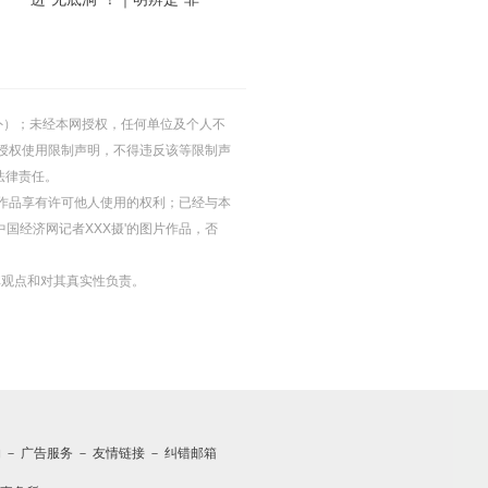
的除外）；未经本网授权，任何单位及个人不
授权使用限制声明，不得违反该等限制声
法律责任。
等图片作品享有许可他人使用的权利；已经与本
中国经济网记者XXX摄'的图片作品，否
其观点和对其真实性负责。
约
－
广告服务
－
友情链接
－
纠错邮箱