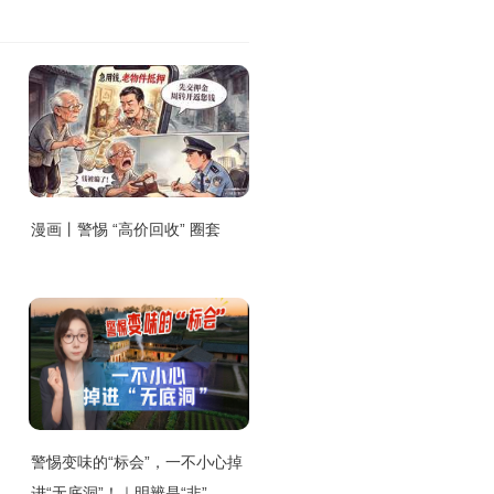
漫画丨警惕 “高价回收” 圈套
警惕变味的“标会”，一不小心掉
进“无底洞”！｜明辨是“非”