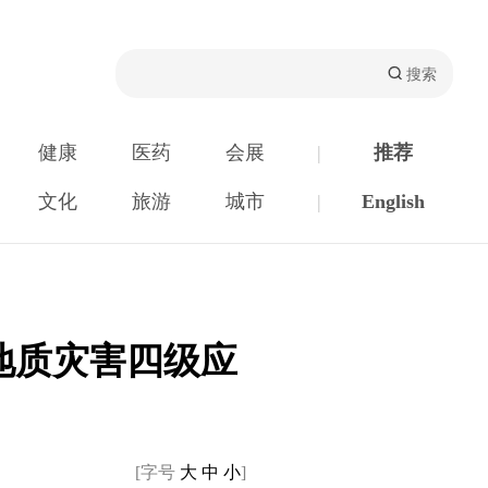
健康
医药
会展
|
推荐
文化
旅游
城市
|
English
地质灾害四级应
[字号
大
中
小
]