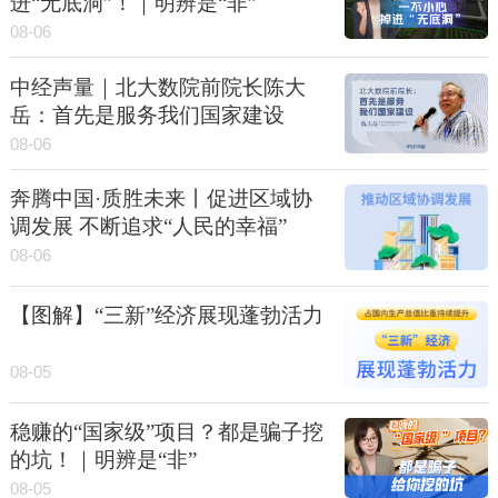
进“无底洞”！｜明辨是“非”
08-06
中经声量｜北大数院前院长陈大
岳：首先是服务我们国家建设
08-06
奔腾中国·质胜未来丨促进区域协
调发展 不断追求“人民的幸福”
08-06
【图解】“三新”经济展现蓬勃活力
08-05
稳赚的“国家级”项目？都是骗子挖
的坑！｜明辨是“非”
08-05