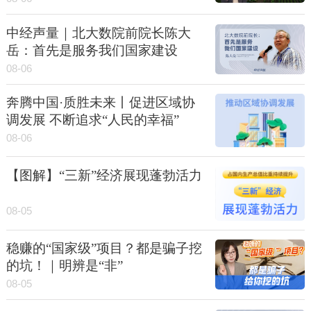
中经声量｜北大数院前院长陈大
岳：首先是服务我们国家建设
08-06
奔腾中国·质胜未来丨促进区域协
调发展 不断追求“人民的幸福”
08-06
【图解】“三新”经济展现蓬勃活力
08-05
稳赚的“国家级”项目？都是骗子挖
的坑！｜明辨是“非”
08-05