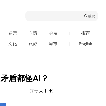
健康
医药
会展
|
推荐
文化
旅游
城市
|
English
矛盾都怪AI？
[字号
大
中
小
]