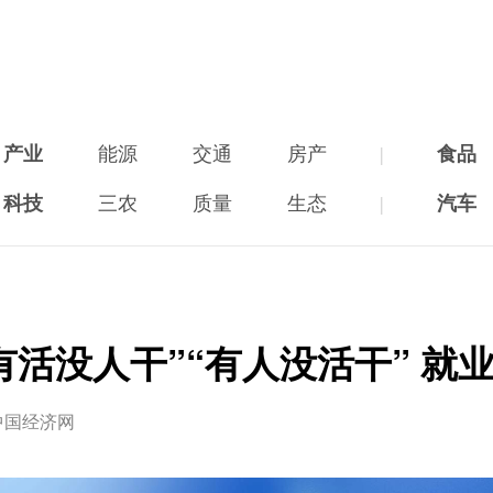
产业
能源
交通
房产
|
食品
科技
三农
质量
生态
|
汽车
有活没人干”“有人没活干” 就业
中国经济网