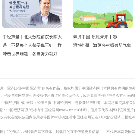
中经声量｜北大数院前院长陈大
奔腾中国·质胜未来丨澎
岳：不是每个人都要像王虹一样
湃“村”潮，激荡乡村振兴新气象
冲击世界难题，各自努力就好
或 '来源：经济日报-中国经济网' 的所有作品，版权均属于中国经济网（本网另有声明
；已经与本网签署相关授权使用协议的单位及个人，应注意该等作品中是否有相应的
：中国经济网' 或 '来源：经济日报-中国经济网'。违反前述声明者，本网将追究其相关
：中国经济网'及/或标有'中国经济网(www.ce.cn)'水印，但并不代表本网对该
有权在授权范围内使用该等图片中明确注明'中国经济网记者XXX摄'或'经济日报社-
经济网）' 的作品，均转载自其它媒体，转载目的在于传递更多信息，并不代表本网赞同