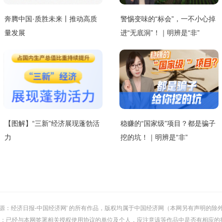
奔腾中国·质胜未来丨推动高质
警惕变味的“标会”，一不小心掉
量发展
进“无底洞”！｜明辨是“非”
【图解】“三新”经济展现蓬勃活
稳赚的“国家级”项目？都是骗子
力
挖的坑！｜明辨是“非”
或 '来源：经济日报-中国经济网' 的所有作品，版权均属于中国经济网（本网另有声明
；已经与本网签署相关授权使用协议的单位及个人，应注意该等作品中是否有相应的