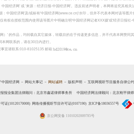
：中国经济网' 或 '来源：经济日报-中国经济网'。违反前述声明者，本网将追究其相关
：中国经济网'及/或标有'中国经济网(www.ce.cn)'水印，但并不代表本网对该
有权在授权范围内使用该等图片中明确注明'中国经济网记者XXX摄'或'经济日报社-
经济网）' 的作品，均转载自其它媒体，转载目的在于传递更多信息，并不代表本网赞同
同本网联系的，请在30日内进行。
事宜请联系:010-81025135 邮箱:
于中国经济网
－
网站大事记
－
网站诚聘
－
版权声明
－
互联网视听节目服务自律公
日报报业集团法律顾问：
北京市鑫诺律师事务所
中国经济网法律顾问：北京刚平律师
10120170008)
网络传播视听节目许可证(0107190)
京ICP备18036557号
京公网安备 11010202009785号