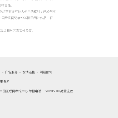
法律责任。
等图片作品享有许可他人使用的权利；已经与本
中国经济网记者XXX摄'的图片作品，否
其观点和对其真实性负责。
约
－
广告服务
－
友情链接
－
纠错邮箱
事务所
中国互联网举报中心
举报电话:18510915000
处置流程