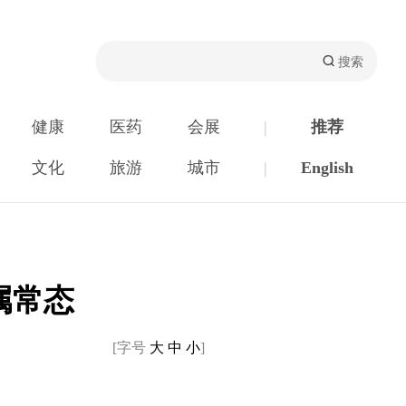
健康
医药
会展
|
推荐
文化
旅游
城市
|
English
属常态
[字号
大
中
小
]