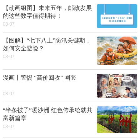
【动画组图】未来五年，邮政发展
的这些数字值得期待！
08-07
【图解】“七下八上”防汛关键期，
如何安全避险？
08-07
漫画丨警惕 “高价回收” 圈套
08-07
“半条被子”暖沙洲 红色传承绘就共
富新篇章
08-07