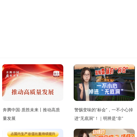
奔腾中国·质胜未来丨推动高质
警惕变味的“标会”，一不小心掉
量发展
进“无底洞”！｜明辨是“非”