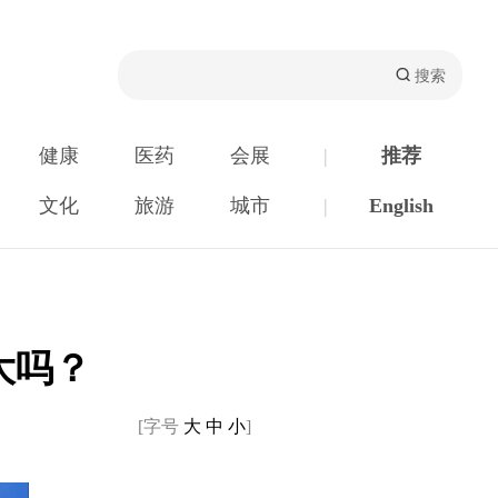
健康
医药
会展
|
推荐
文化
旅游
城市
|
English
大吗？
[字号
大
中
小
]