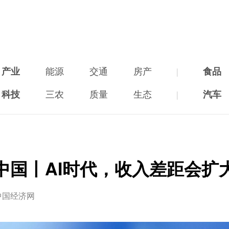
产业
能源
交通
房产
|
食品
科技
三农
质量
生态
|
汽车
中国丨AI时代，收入差距会扩
中国经济网