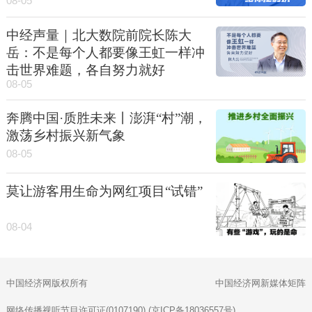
08-05
中经声量｜北大数院前院长陈大
岳：不是每个人都要像王虹一样冲
击世界难题，各自努力就好
08-05
奔腾中国·质胜未来丨澎湃“村”潮，
激荡乡村振兴新气象
08-05
莫让游客用生命为网红项目“试错”
08-04
中国经济网版权所有
中国经济网新媒体矩阵
网络传播视听节目许可证(0107190) (京ICP备18036557号)