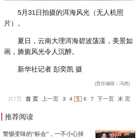
5月31日拍摄的洱海风光（无人机照
片）。
夏日，云南大理洱海碧波荡漾，美景如
画，旖旎风光令人沉醉。
新华社记者 彭奕凯 摄
(责任编辑：冯虎)
共7页
首 页
上一页
3
4
5
6
7
下一页
末 页
推荐阅读
警惕变味的“标会”，一不小心掉