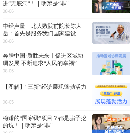
进“无底洞”！｜明辨是“非”
08-06
中经声量｜北大数院前院长陈大
岳：首先是服务我们国家建设
08-06
奔腾中国·质胜未来丨促进区域协
调发展 不断追求“人民的幸福”
08-06
【图解】“三新”经济展现蓬勃活力
08-05
稳赚的“国家级”项目？都是骗子挖
的坑！｜明辨是“非”