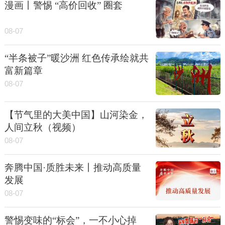
漫画丨警惕 “高价回收” 圈套
08-07
“半条被子”暖沙洲 红色传承绘就共
富新篇章
08-07
【节气里的大美中国】山河染金，
人间立秋（视频）
08-07
奔腾中国·质胜未来丨推动高质量
发展
08-07
警惕变味的“标会”，一不小心掉