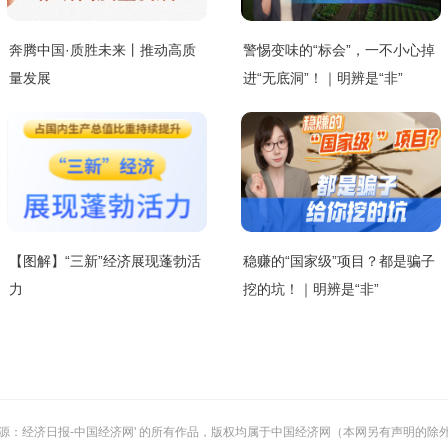
奔腾中国·质胜未来丨推动高质
警惕变味的“标会”，一不小心掉
量发展
进“无底洞”！｜明辨是“非”
【图解】“三新”经济展现蓬勃活
稳赚的“国家级”项目？都是骗子
力
挖的坑！｜明辨是“非”
或 '来源：经济日报-中国经济网' 的所有作品，版权均属于中国经济网（本网另有声明