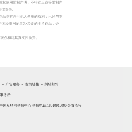
授权使用限制声明，不得违反该等限制声
法律责任。
等图片作品享有许可他人使用的权利；已经与本
中国经济网记者XXX摄'的图片作品，否
其观点和对其真实性负责。
约
－
广告服务
－
友情链接
－
纠错邮箱
事务所
中国互联网举报中心
举报电话:18510915000
处置流程