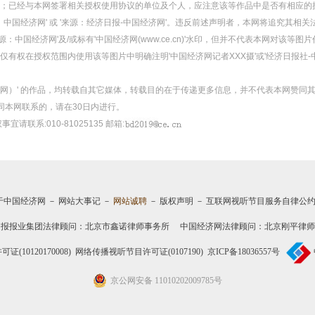
；已经与本网签署相关授权使用协议的单位及个人，应注意该等作品中是否有相应的
：中国经济网' 或 '来源：经济日报-中国经济网'。违反前述声明者，本网将追究其相关
：中国经济网'及/或标有'中国经济网(www.ce.cn)'水印，但并不代表本网对该
有权在授权范围内使用该等图片中明确注明'中国经济网记者XXX摄'或'经济日报社-
经济网）' 的作品，均转载自其它媒体，转载目的在于传递更多信息，并不代表本网赞同
同本网联系的，请在30日内进行。
事宜请联系:010-81025135 邮箱:
于中国经济网
－
网站大事记
－
网站诚聘
－
版权声明
－
互联网视听节目服务自律公
日报报业集团法律顾问：
北京市鑫诺律师事务所
中国经济网法律顾问：北京刚平律师
10120170008)
网络传播视听节目许可证(0107190)
京ICP备18036557号
京公网安备 11010202009785号