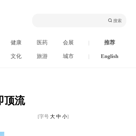
健康
医药
会展
|
推荐
文化
旅游
城市
|
English
即顶流
[字号
大
中
小
]