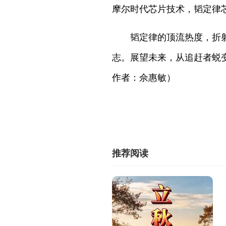
摩尔时代芯片技术，韬定律
韬定律的顶流热度，折射
志。展望未来，从追赶者蜕
作者：佘惠敏）
推荐阅读