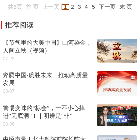
共8页
首 页
上一页
1
2
3
4
5
下一页
末 页
推荐阅读
【节气里的大美中国】山河染金，
人间立秋（视频）
07-23
奔腾中国·质胜未来丨推动高质量
发展
08-07
警惕变味的“标会”，一不小心掉
进“无底洞”！｜明辨是“非”
08-06
中经声量｜北大数院前院长陈大