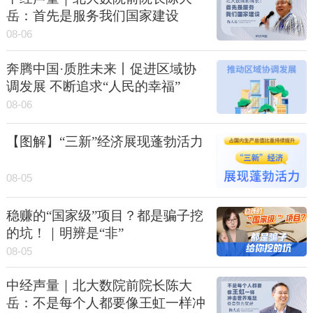
岳：首先是服务我们国家建设
08-06
奔腾中国·质胜未来丨促进区域协
调发展 不断追求“人民的幸福”
08-06
【图解】“三新”经济展现蓬勃活力
08-05
稳赚的“国家级”项目？都是骗子挖
的坑！｜明辨是“非”
08-05
中经声量｜北大数院前院长陈大
岳：不是每个人都要像王虹一样冲