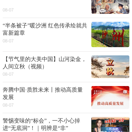
08-07
“半条被子”暖沙洲 红色传承绘就共
富新篇章
08-07
【节气里的大美中国】山河染金，
人间立秋（视频）
08-07
奔腾中国·质胜未来丨推动高质量
发展
08-07
警惕变味的“标会”，一不小心掉
进“无底洞”！｜明辨是“非”