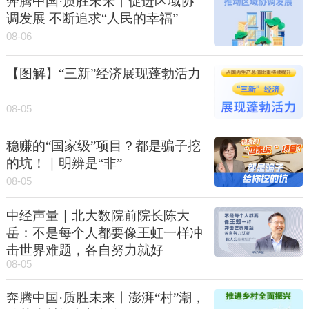
奔腾中国·质胜未来丨促进区域协
调发展 不断追求“人民的幸福”
08-06
【图解】“三新”经济展现蓬勃活力
08-05
稳赚的“国家级”项目？都是骗子挖
的坑！｜明辨是“非”
08-05
中经声量｜北大数院前院长陈大
岳：不是每个人都要像王虹一样冲
击世界难题，各自努力就好
08-05
奔腾中国·质胜未来丨澎湃“村”潮，