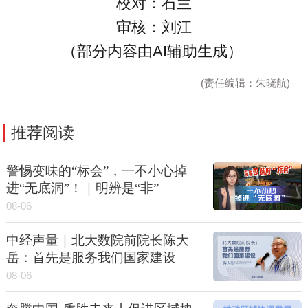
校对：石兰
审核：刘江
（部分内容由AI辅助生成）
(责任编辑：朱晓航)
推荐阅读
警惕变味的“标会”，一不小心掉
进“无底洞”！｜明辨是“非”
08-06
中经声量｜北大数院前院长陈大
岳：首先是服务我们国家建设
08-06