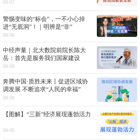
08-07
警惕变味的“标会”，一不小心掉
进“无底洞”！｜明辨是“非”
08-06
中经声量｜北大数院前院长陈大
岳：首先是服务我们国家建设
08-06
奔腾中国·质胜未来丨促进区域协
调发展 不断追求“人民的幸福”
08-06
【图解】“三新”经济展现蓬勃活力
08-05