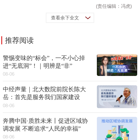
(责任编辑：冯虎)
查看余下全文
推荐阅读
警惕变味的“标会”，一不小心掉
进“无底洞”！｜明辨是“非”
08-06
中经声量｜北大数院前院长陈大
岳：首先是服务我们国家建设
08-06
奔腾中国·质胜未来丨促进区域协
调发展 不断追求“人民的幸福”
08-06