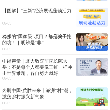
【图解】“三新”经济展现蓬勃活力
08-05
稳赚的“国家级”项目？都是骗子挖
的坑！｜明辨是“非”
08-05
中经声量｜北大数院前院长陈大
岳：不是每个人都要像王虹一样冲
击世界难题，各自努力就好
08-05
奔腾中国·质胜未来丨澎湃“村”潮，
激荡乡村振兴新气象
08-05