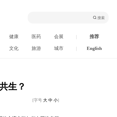
健康
医药
会展
|
推荐
文化
旅游
城市
|
English
合共生？
[字号
大
中
小
]