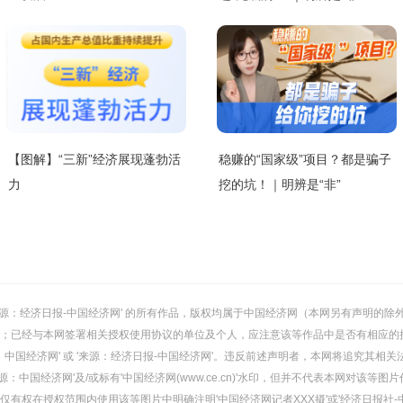
【图解】“三新”经济展现蓬勃活
稳赚的“国家级”项目？都是骗子
力
挖的坑！｜明辨是“非”
或 '来源：经济日报-中国经济网' 的所有作品，版权均属于中国经济网（本网另有声明
；已经与本网签署相关授权使用协议的单位及个人，应注意该等作品中是否有相应的
：中国经济网' 或 '来源：经济日报-中国经济网'。违反前述声明者，本网将追究其相关
：中国经济网'及/或标有'中国经济网(www.ce.cn)'水印，但并不代表本网对该
有权在授权范围内使用该等图片中明确注明'中国经济网记者XXX摄'或'经济日报社-