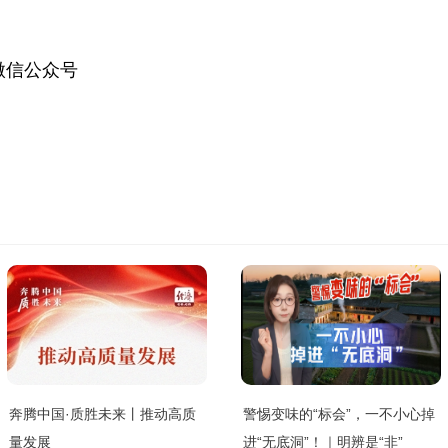
微信公众号
奔腾中国·质胜未来丨推动高质
警惕变味的“标会”，一不小心掉
量发展
进“无底洞”！｜明辨是“非”