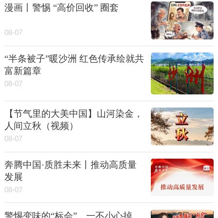
漫画丨警惕 “高价回收” 圈套
08-07
“半条被子”暖沙洲 红色传承绘就共
富新篇章
08-07
【节气里的大美中国】山河染金，
人间立秋（视频）
08-07
奔腾中国·质胜未来丨推动高质量
发展
08-07
警惕变味的“标会”，一不小心掉