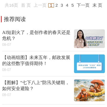
共16页
首 页
上一页
1
2
3
4
5
下一页
末 页
推荐阅读
AI短剧火了，是创作者的春天还是
危机？
08-07
【动画组图】未来五年，邮政发展
的这些数字值得期待！
08-07
【图解】“七下八上”防汛关键期，
如何安全避险？
08-07