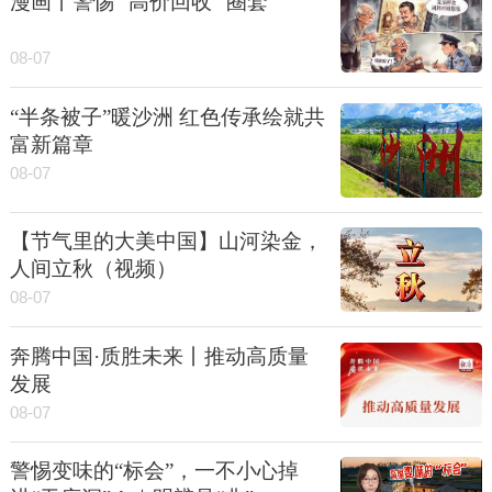
漫画丨警惕 “高价回收” 圈套
08-07
“半条被子”暖沙洲 红色传承绘就共
富新篇章
08-07
【节气里的大美中国】山河染金，
人间立秋（视频）
08-07
奔腾中国·质胜未来丨推动高质量
发展
08-07
警惕变味的“标会”，一不小心掉