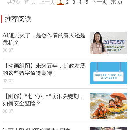
共7页
首 页
上一页
1
2
3
4
5
下一页
末 页
推荐阅读
AI短剧火了，是创作者的春天还是
危机？
08-07
【动画组图】未来五年，邮政发展
的这些数字值得期待！
08-07
【图解】“七下八上”防汛关键期，
如何安全避险？
08-07