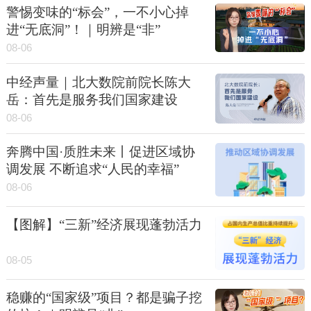
警惕变味的“标会”，一不小心掉
进“无底洞”！｜明辨是“非”
08-06
中经声量｜北大数院前院长陈大
岳：首先是服务我们国家建设
08-06
奔腾中国·质胜未来丨促进区域协
调发展 不断追求“人民的幸福”
08-06
【图解】“三新”经济展现蓬勃活力
08-05
稳赚的“国家级”项目？都是骗子挖