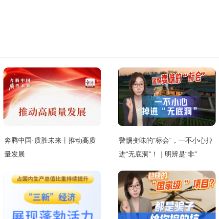
奔腾中国·质胜未来丨推动高质
警惕变味的“标会”，一不小心掉
量发展
进“无底洞”！｜明辨是“非”