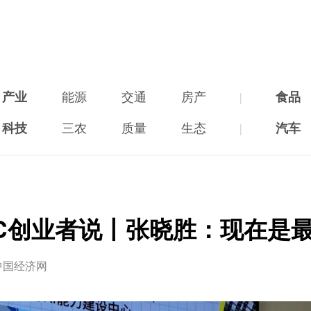
产业
能源
交通
房产
|
食品
科技
三农
质量
生态
|
汽车
PC创业者说丨张晓胜：现在是
中国经济网