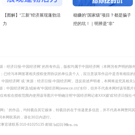
【图解】“三新”经济展现蓬勃活
稳赚的“国家级”项目？都是骗子
力
挖的坑！｜明辨是“非”
或 '来源：经济日报-中国经济网' 的所有作品，版权均属于中国经济网（本网另有声明
；已经与本网签署相关授权使用协议的单位及个人，应注意该等作品中是否有相应的
：中国经济网' 或 '来源：经济日报-中国经济网'。违反前述声明者，本网将追究其相关
：中国经济网'及/或标有'中国经济网(www.ce.cn)'水印，但并不代表本网对该
有权在授权范围内使用该等图片中明确注明'中国经济网记者XXX摄'或'经济日报社-
经济网）' 的作品，均转载自其它媒体，转载目的在于传递更多信息，并不代表本网赞同
同本网联系的，请在30日内进行。
事宜请联系:010-81025135 邮箱: