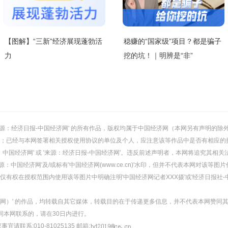
【图解】“三新”经济展现蓬勃活
稳赚的“国家级”项目？都是骗子
力
挖的坑！｜明辨是“非”
或 '来源：经济日报-中国经济网' 的所有作品，版权均属于中国经济网（本网另有声明
；已经与本网签署相关授权使用协议的单位及个人，应注意该等作品中是否有相应的
：中国经济网' 或 '来源：经济日报-中国经济网'。违反前述声明者，本网将追究其相关
：中国经济网'及/或标有'中国经济网(www.ce.cn)'水印，但并不代表本网对该
有权在授权范围内使用该等图片中明确注明'中国经济网记者XXX摄'或'经济日报社-
经济网）' 的作品，均转载自其它媒体，转载目的在于传递更多信息，并不代表本网赞同
同本网联系的，请在30日内进行。
事宜请联系:010-81025135 邮箱: