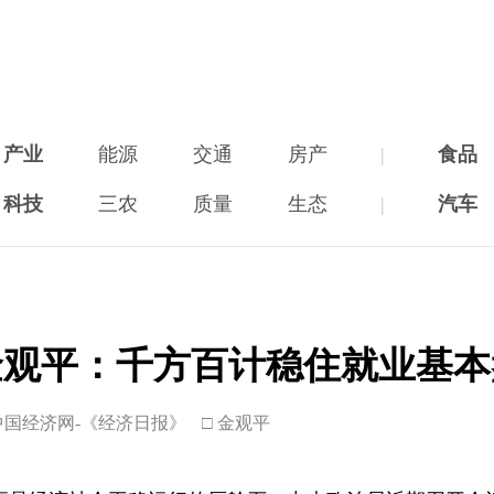
产业
能源
交通
房产
|
食品
科技
三农
质量
生态
|
汽车
金观平：千方百计稳住就业基本
中国经济网-《经济日报》
□ 金观平