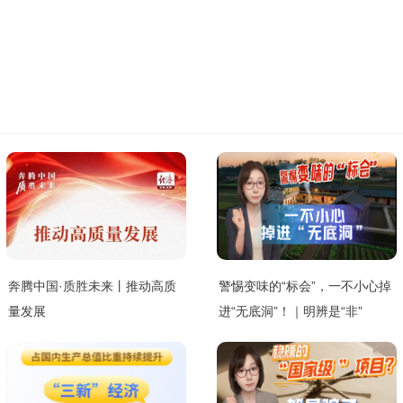
奔腾中国·质胜未来丨推动高质
警惕变味的“标会”，一不小心掉
量发展
进“无底洞”！｜明辨是“非”