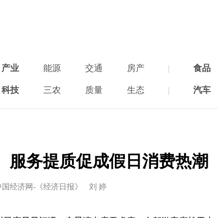
产业
能源
交通
房产
|
食品
科技
三农
质量
生态
|
汽车
服务提质促成假日消费热潮
中国经济网-《经济日报》
刘 婷