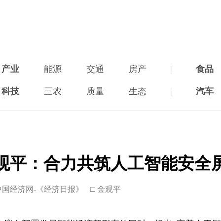
产业
能源
交通
房产
|
食品
科技
三农
质量
生态
|
汽车
观平：合力共筑人工智能安全
中国经济网-《经济日报》
□ 金观平