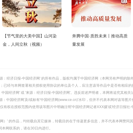
【节气里的大美中国】山河染
奔腾中国·质胜未来丨推动高质
金，人间立秋（视频）
量发展
或 '来源：经济日报-中国经济网' 的所有作品，版权均属于中国经济网（本网另有声明
；已经与本网签署相关授权使用协议的单位及个人，应注意该等作品中是否有相应的
：中国经济网' 或 '来源：经济日报-中国经济网'。违反前述声明者，本网将追究其相关
：中国经济网'及/或标有'中国经济网(www.ce.cn)'水印，但并不代表本网对该
有权在授权范围内使用该等图片中明确注明'中国经济网记者XXX摄'或'经济日报社-
经济网）' 的作品，均转载自其它媒体，转载目的在于传递更多信息，并不代表本网赞同
同本网联系的，请在30日内进行。