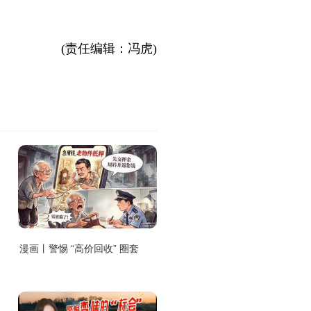
(责任编辑：冯虎)
漫画丨警惕 “高价回收” 圈套